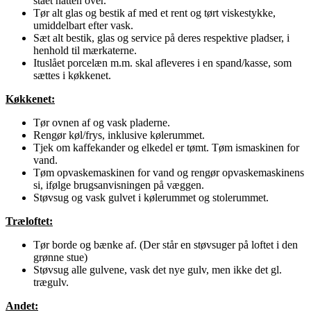
stået natten over.
Tør alt glas og bestik af med et rent og tørt viskestykke,
umiddelbart efter vask.
Sæt alt bestik, glas og service på deres respektive pladser, i
henhold til mærkaterne.
Ituslået porcelæn m.m. skal afleveres i en spand/kasse, som
sættes i køkkenet.
Køkkenet:
Tør ovnen af og vask pladerne.
Rengør køl/frys, inklusive kølerummet.
Tjek om kaffekander og elkedel er tømt. Tøm ismaskinen for
vand.
Tøm opvaskemaskinen for vand og rengør opvaskemaskinens
si, ifølge brugsanvisningen på væggen.
Støvsug og vask gulvet i kølerummet og stolerummet.
Træloftet:
Tør borde og bænke af. (Der står en støvsuger på loftet i den
grønne stue)
Støvsug alle gulvene, vask det nye gulv, men ikke det gl.
trægulv.
Andet: