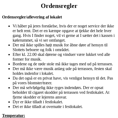
Ordensregler
Ordensregler/aflevering af lokalet
Vi håber på jeres forståelse, hvis der er noget service der ikke
er helt rent. Det er en kæmpe opgave at tjekke det hele hver
gang. Hvis I finder noget, vil vi gerne at I sætter det i kassen i
kølerummet, så vi ser omfanget.
Der må ikke spilles højt musik for åbne døre af hensyn til
Slottets beboere og folk i området.
Efter kl. 22.00 skal dørene og vinduer være lukket ved alle
former for musik.
Bordene og de røde stole må ikke tages med ud på terrassen.
Der må ikke være musik anlæg ude på terrassen, festen skal
holdes indenfor i lokalet.
Da det også er en privat have, vis venligst hensyn til det. Pas
på vores blomster/træer.
Der må selvfølgelig ikke ryges indendørs. Der er opsat
beholder til cigaret skodder på terrassen ved festlokalet. At
fjerne skodder er lejerens ansvar.
Dyr er ikke tilladt i festlokalet.
Det er ikke tilladt at overnatte i festlokalet.
Temperatur: