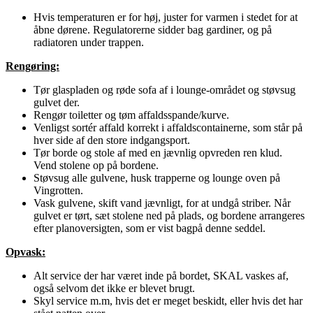
Hvis temperaturen er for høj, juster for varmen i stedet for at
åbne dørene. Regulatorerne sidder bag gardiner, og på
radiatoren under trappen.
Rengøring:
Tør glaspladen og røde sofa af i lounge-området og støvsug
gulvet der.
Rengør toiletter og tøm affaldsspande/kurve.
Venligst sortér affald korrekt i affaldscontainerne, som står på
hver side af den store indgangsport.
Tør borde og stole af med en jævnlig opvreden ren klud.
Vend stolene op på bordene.
Støvsug alle gulvene, husk trapperne og lounge oven på
Vingrotten.
Vask gulvene, skift vand jævnligt, for at undgå striber. Når
gulvet er tørt, sæt stolene ned på plads, og bordene arrangeres
efter planoversigten, som er vist bagpå denne seddel.
Opvask:
Alt service der har været inde på bordet, SKAL vaskes af,
også selvom det ikke er blevet brugt.
Skyl service m.m, hvis det er meget beskidt, eller hvis det har