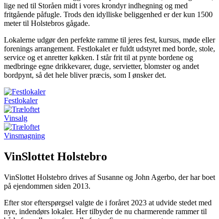
lige ned til Storåen midt i vores krondyr indhegning og med
fritgående påfugle. Trods den idylliske beliggenhed er der kun 1500
meter til Holstebros gågade.
Lokalerne udgør den perfekte ramme til jeres fest, kursus, møde eller
forenings arrangement. Festlokalet er fuldt udstyret med borde, stole,
service og et anretter køkken. I står frit til at pynte bordene og
medbringe egne drikkevarer, duge, servietter, blomster og andet
bordpynt, så det hele bliver præcis, som I ønsker det.
Festlokaler
Vinsalg
Vinsmagning
VinSlottet Holstebro
VinSlottet Holstebro drives af Susanne og John Agerbo, der har boet
på ejendommen siden 2013.
Efter stor efterspørgsel valgte de i foråret 2023 at udvide stedet med
nye, indendørs lokaler. Her tilbyder de nu charmerende rammer til